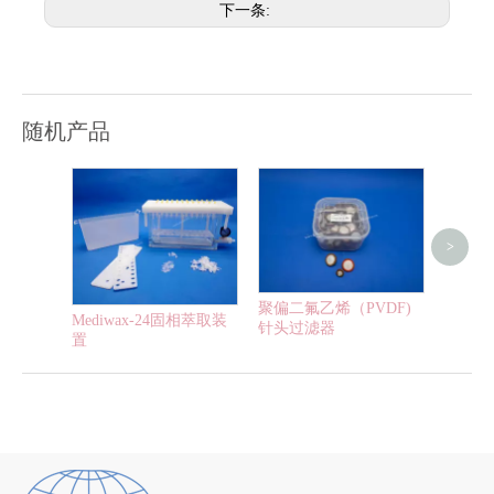
下一条:
随机产品
>
混合纤
聚偏二氟乙烯（PVDF)
过滤器
Mediwax-24固相萃取装
针头过滤器
置